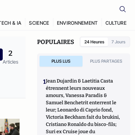
TECH & IA
SCIENCE
ENVIRONNEMENT
CULTURE
POPULAIRES
24 Heures
7 Jours
2
PLUS LUS
PLUS PARTAGES
Articles
1
Jean Dujardin & Laetitia Casta
étrennent leurs nouveaux
amours, Vanessa Paradis &
Samuel Benchetrit enterrent le
leur; Leonardo di Caprio fond,
Victoria Beckham fait du brukini,
Cristiano Ronaldo du bisco-fils;
Suri ex Cruise joue du