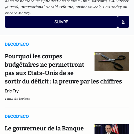
dans de nombreuses publications comme
Time
,
Barron's
,
Wall Street
Journal
,
International Herald Tribune
,
BusinessWeek
,
USA Today
ou
encore
Money
.
SUIVRE
DECOD'ECO
Pourquoi les coupes
budgétaires ne permettront
pas aux Etats-Unis de se
sortir du déficit : la preuve par les chiffres
Eric Fry
1 min de lecture
DECOD'ECO
Le gouverneur de la Banque