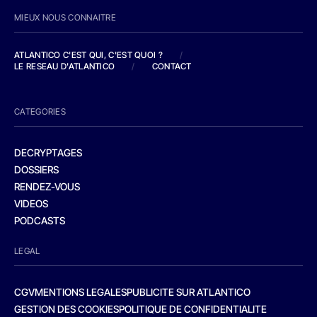
MIEUX NOUS CONNAITRE
ATLANTICO C'EST QUI, C'EST QUOI ?
/
LE RESEAU D'ATLANTICO
/
CONTACT
CATEGORIES
DECRYPTAGES
DOSSIERS
RENDEZ-VOUS
VIDEOS
PODCASTS
LEGAL
CGV
MENTIONS LEGALES
PUBLICITE SUR ATLANTICO
GESTION DES COOKIES
POLITIQUE DE CONFIDENTIALITE