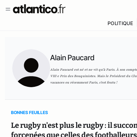
POLITIQUE
Alain Paucard
Alain Paucard est né et ne vit qu’à Paris. À son compt
VIII e Prix des Bouquinistes. Mais le Président du C
vacances
ou récemment
Paris, c’est foutu !
BONNES FEUILLES
Le rugby n'est plus le rugby : il s
forcenées que celles des footballeurs