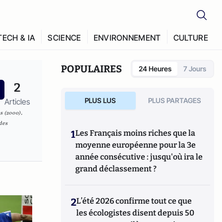
TECH & IA
SCIENCE
ENVIRONNEMENT
CULTURE
POPULAIRES
24 Heures
7 Jours
2
PLUS LUS
PLUS PARTAGES
Articles
s
(2000),
des
1
Les Français moins riches que la
moyenne européenne pour la 3e
année consécutive : jusqu'où ira le
grand déclassement ?
2
L’été 2026 confirme tout ce que
les écologistes disent depuis 50