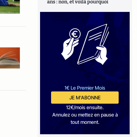
ans : non, et voilà pourquoi
1€ Le Premier Mois
JE M'ABONNE
12€/mois ensuite.
Annulez ou mettez en pause à
tout moment.