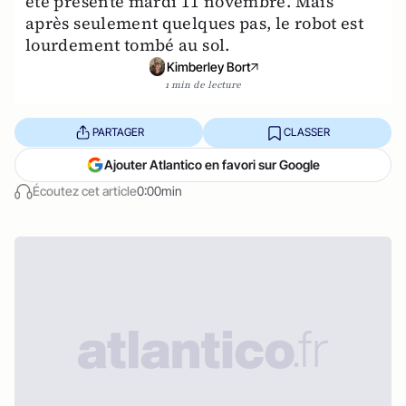
été présenté mardi 11 novembre. Mais
après seulement quelques pas, le robot est
lourdement tombé au sol.
Kimberley Bort
1 min de lecture
PARTAGER
CLASSER
Ajouter Atlantico en favori sur Google
Écoutez cet article
0:00min