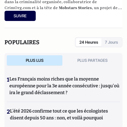
dans la criminalité organisée, collaboratrice de
CrimOrg.com et à la tête de
Mobstars Stories
, un projet de
contenus sur les réseaux sociaux qui explore les
SUIVRE
dynamiques du crime organisé et ses représentations.
POPULAIRES
24 Heures
7 Jours
PLUS LUS
PLUS PARTAGES
1
Les Français moins riches que la moyenne
européenne pour la 3e année consécutive : jusqu'où
ira le grand déclassement ?
2
L’été 2026 confirme tout ce que les écologistes
disent depuis 50 ans : non, et voilà pourquoi