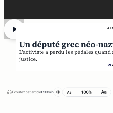
A L
Un député grec néo-naz
L'activiste a perdu les pédales quand
justice.
Aa
100%
Écoutez cet article
0:00min
Aa