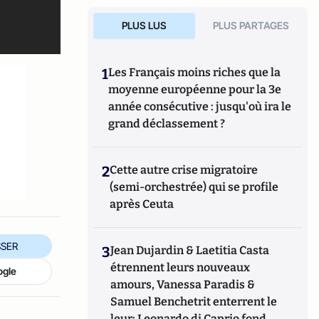
PLUS LUS
PLUS PARTAGES
1
Les Français moins riches que la
moyenne européenne pour la 3e
année consécutive : jusqu'où ira le
grand déclassement ?
2
Cette autre crise migratoire
(semi-orchestrée) qui se profile
après Ceuta
SER
3
Jean Dujardin & Laetitia Casta
étrennent leurs nouveaux
ogle
amours, Vanessa Paradis &
Samuel Benchetrit enterrent le
leur; Leonardo di Caprio fond,