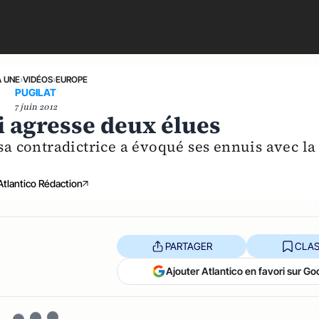
A UNE
›
VIDÉOS
›
EUROPE
PUGILAT
7 juin 2012
i agresse deux élues
 sa contradictrice a évoqué ses ennuis avec la
Atlantico Rédaction
PARTAGER
CLAS
Ajouter Atlantico en favori sur Go