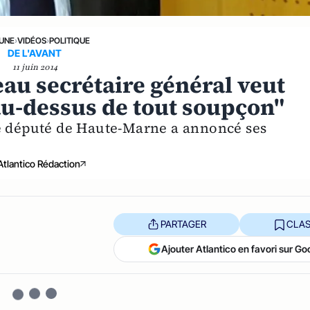
 UNE
›
VIDÉOS
›
POLITIQUE
DE L'AVANT
11 juin 2014
au secrétaire général veut
au-dessus de tout soupçon"
le député de Haute-Marne a annoncé ses
Atlantico Rédaction
PARTAGER
CLAS
Ajouter Atlantico en favori sur Go