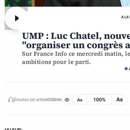
A LA
UMP : Luc Chatel, nouve
"organiser un congrès 
Sur France Info ce mercredi matin, 
ambitions pour le parti.
Aa
100%
Écoutez cet article
0:00min
Aa
VU SUR: