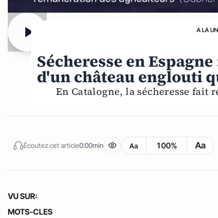
A LA U
Sécheresse en Espagne 
d'un château englouti qu
En Catalogne, la sécheresse fait r
Aa
100%
Écoutez cet article
0:00min
Aa
VU SUR:
MOTS-CLES