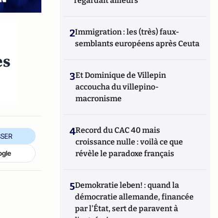
regardait ailleurs
2
Immigration : les (très) faux-
semblants européens après Ceuta
es
3
Et Dominique de Villepin
accoucha du villepino-
macronisme
4
Record du CAC 40 mais
SER
croissance nulle : voilà ce que
révèle le paradoxe français
ogle
5
Demokratie leben! : quand la
démocratie allemande, financée
par l'État, sert de paravent à