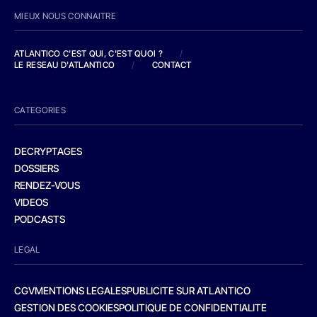
MIEUX NOUS CONNAITRE
ATLANTICO C'EST QUI, C'EST QUOI ?
/
LE RESEAU D'ATLANTICO
/
CONTACT
CATEGORIES
DECRYPTAGES
DOSSIERS
RENDEZ-VOUS
VIDEOS
PODCASTS
LEGAL
CGV
MENTIONS LEGALES
PUBLICITE SUR ATLANTICO
GESTION DES COOKIES
POLITIQUE DE CONFIDENTIALITE