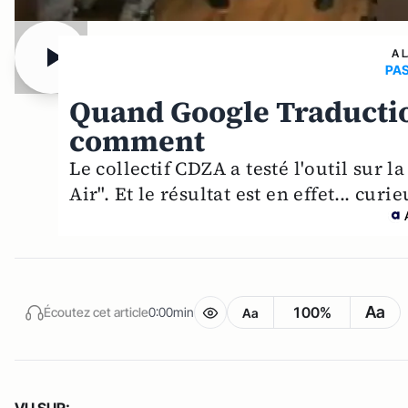
A 
PA
Quand Google Traduction
comment
Le collectif CDZA a testé l'outil sur l
Air". Et le résultat est en effet... curie
Aa
100%
Écoutez cet article
0:00min
Aa
VU SUR: