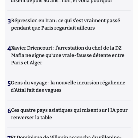
disent depuis 50 ans : non, et voilà pourquoi
3
Répression en Iran : ce qui s'est vraiment passé
pendant que Paris regardait ailleurs
4
Xavier Driencourt : l’arrestation du chef de la DZ
Mafia ne signe qu’une vraie-fausse détente entre
Paris et Alger
5
Gens du voyage : la nouvelle incursion régalienne
d'Attal fait des vagues
6
Ces quatre pays asiatiques qui misent sur l’IA pour
renverser la table
Et Dominique de Villepin accoucha du villepino-