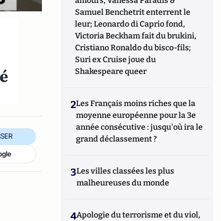
amours, Vanessa Paradis &
Samuel Benchetrit enterrent le
leur; Leonardo di Caprio fond,
Victoria Beckham fait du brukini,
Cristiano Ronaldo du bisco-fils;
Suri ex Cruise joue du
té
Shakespeare queer
2
Les Français moins riches que la
moyenne européenne pour la 3e
année consécutive : jusqu'où ira le
SER
grand déclassement ?
ogle
3
Les villes classées les plus
malheureuses du monde
4
Apologie du terrorisme et du viol,