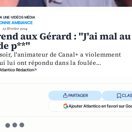
LA UNE
›
VIDÉOS
›
MÉDIA
ONNE AMBIANCE
13 février 2014
nd aux Gérard : "J'ai mal au
 de p**"
soir, l'animateur de Canal+ a violemment
qui lui ont répondu dans la foulée...
Atlantico Rédaction
PARTAGER
CLAS
Ajouter Atlantico en favori sur Go