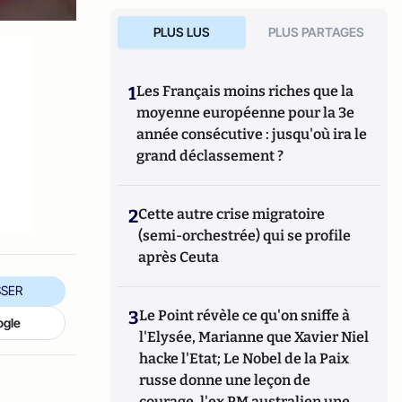
PLUS LUS
PLUS PARTAGES
1
Les Français moins riches que la
moyenne européenne pour la 3e
année consécutive : jusqu'où ira le
grand déclassement ?
2
Cette autre crise migratoire
(semi-orchestrée) qui se profile
après Ceuta
SER
3
Le Point révèle ce qu'on sniffe à
ogle
l'Elysée, Marianne que Xavier Niel
hacke l'Etat; Le Nobel de la Paix
russe donne une leçon de
courage, l'ex PM australien une