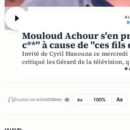
A 
B
Mouloud Achour s'en pre
c**" à cause de "ces fils
Invité de Cyril Hanouna ce mercredi 
critiqué les Gérard de la télévision, 
Aa
100%
Écoutez cet article
0:00min
Aa
VU SUR: