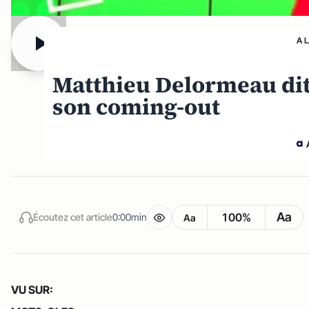
A 
Matthieu Delormeau dit 
son coming-out
Aa
100%
Écoutez cet article
0:00min
Aa
VU SUR: