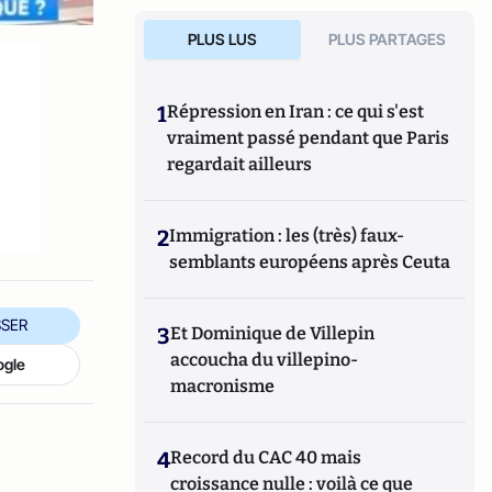
PLUS LUS
PLUS PARTAGES
1
Répression en Iran : ce qui s'est
vraiment passé pendant que Paris
regardait ailleurs
2
Immigration : les (très) faux-
semblants européens après Ceuta
SER
3
Et Dominique de Villepin
accoucha du villepino-
ogle
macronisme
4
Record du CAC 40 mais
croissance nulle : voilà ce que