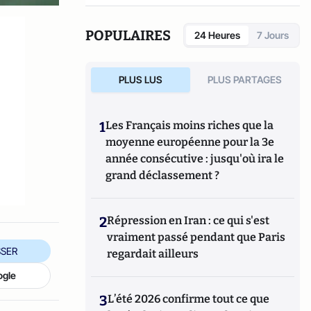
réseaux sociaux qui explore les dynamiques
du crime organisé et ses représentations.
POPULAIRES
24 Heures
7 Jours
PLUS LUS
PLUS PARTAGES
1
Les Français moins riches que la
moyenne européenne pour la 3e
année consécutive : jusqu'où ira le
grand déclassement ?
2
Répression en Iran : ce qui s'est
vraiment passé pendant que Paris
SER
regardait ailleurs
ogle
3
L’été 2026 confirme tout ce que