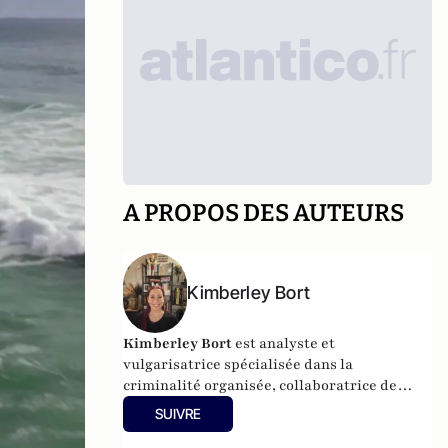
A PROPOS DES AUTEURS
Kimberley Bort
Kimberley Bort
est analyste et
vulgarisatrice spécialisée dans la
criminalité organisée, collaboratrice de
CrimOrg.com et à la tête de
Mobstars
SUIVRE
Stories
, un projet de contenus sur les