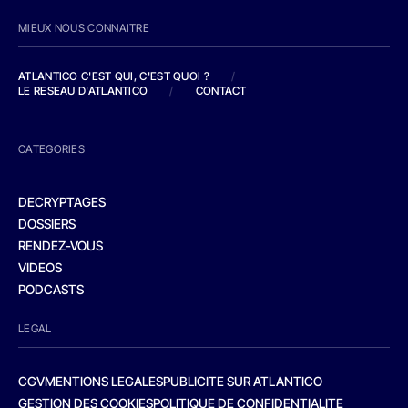
MIEUX NOUS CONNAITRE
ATLANTICO C'EST QUI, C'EST QUOI ?
/
LE RESEAU D'ATLANTICO
/
CONTACT
CATEGORIES
DECRYPTAGES
DOSSIERS
RENDEZ-VOUS
VIDEOS
PODCASTS
LEGAL
CGV
MENTIONS LEGALES
PUBLICITE SUR ATLANTICO
GESTION DES COOKIES
POLITIQUE DE CONFIDENTIALITE