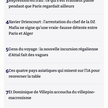
3
Répression en Iran : ce qui s'est vraiment passé
pendant que Paris regardait ailleurs
4
Xavier Driencourt : l’arrestation du chef de la DZ
Mafia ne signe qu’une vraie-fausse détente entre
Paris et Alger
5
Gens du voyage : la nouvelle incursion régalienne
d'Attal fait des vagues
6
Ces quatre pays asiatiques qui misent sur l’IA pour
renverser la table
7
Et Dominique de Villepin accoucha du villepino-
macronisme