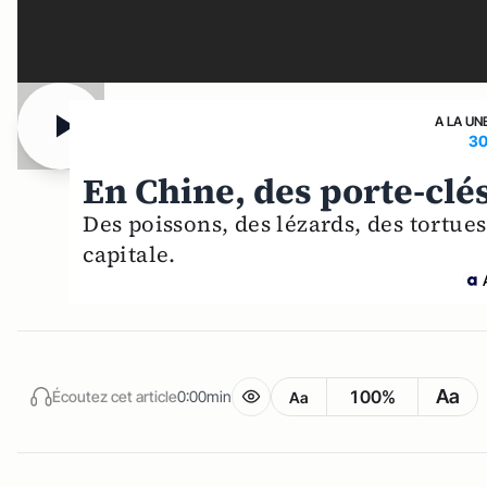
A LA UN
30
En Chine, des porte-clés
Des poissons, des lézards, des tortues.
capitale.
Aa
100%
Écoutez cet article
0:00min
Aa