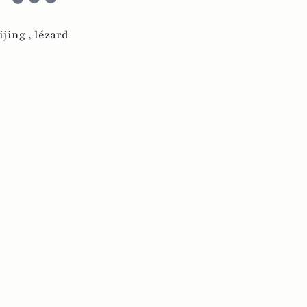
ijing ,
lézard