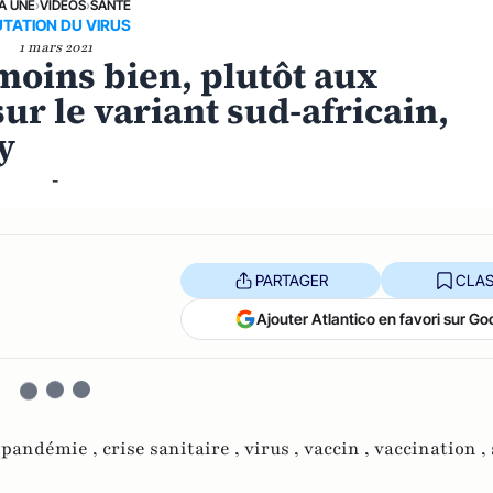
LA UNE
›
VIDÉOS
›
SANTÉ
TATION DU VIRUS
1 mars 2021
moins bien, plutôt aux
ur le variant sud-africain,
y
-
PARTAGER
CLAS
Ajouter Atlantico en favori sur Go
,
pandémie ,
crise sanitaire ,
virus ,
vaccin ,
vaccination ,