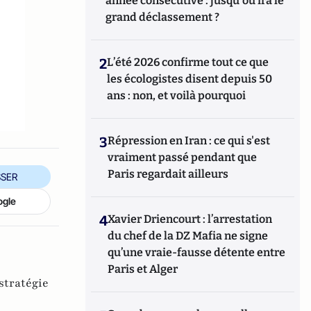
année consécutive : jusqu'où ira le
grand déclassement ?
2
L’été 2026 confirme tout ce que
les écologistes disent depuis 50
ans : non, et voilà pourquoi
3
Répression en Iran : ce qui s'est
vraiment passé pendant que
Paris regardait ailleurs
SER
ogle
4
Xavier Driencourt : l’arrestation
du chef de la DZ Mafia ne signe
qu’une vraie-fausse détente entre
Paris et Alger
stratégie