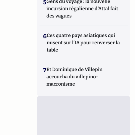
5
Gens du voyage : la nouvelle
incursion régalienne d'Attal fait
des vagues
6
Ces quatre pays asiatiques qui
misent sur l’IA pour renverser la
table
7
Et Dominique de Villepin
accoucha du villepino-
macronisme