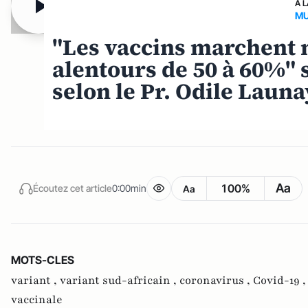
A 
MU
"Les vaccins marchent 
alentours de 50 à 60%" s
selon le Pr. Odile Launa
Aa
100%
Écoutez cet article
0:00min
Aa
MOTS-CLES
variant ,
variant sud-africain ,
coronavirus ,
Covid-19 
vaccinale