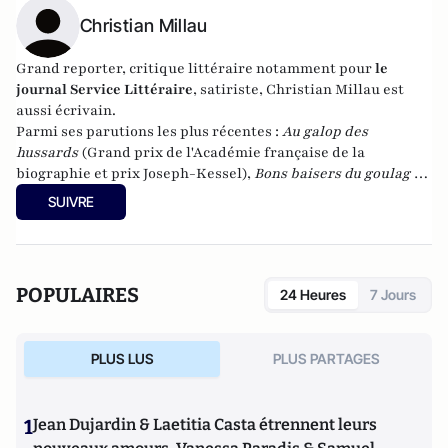
Christian Millau
Grand reporter, critique littéraire notamment pour
le
journal Service Littéraire
, satiriste, Christian Millau est
aussi écrivain.
Parmi ses parutions les plus récentes :
Au galop des
hussards
(Grand prix de l'Académie française de la
biographie et prix Joseph-Kessel),
Bons baisers du goulag
et
aux éditions du Rocher,
Le Petit Roman du vin,
Journal
SUIVRE
impoli
(prix du livre incorrect 2011),
Journal d'un mauvais
Français
(21 avril 2012) et
Dictionnaire d'un peu tout et
n'importe quoi
(Rocher, 2013)
POPULAIRES
24 Heures
7 Jours
PLUS LUS
PLUS PARTAGES
1
Jean Dujardin & Laetitia Casta étrennent leurs