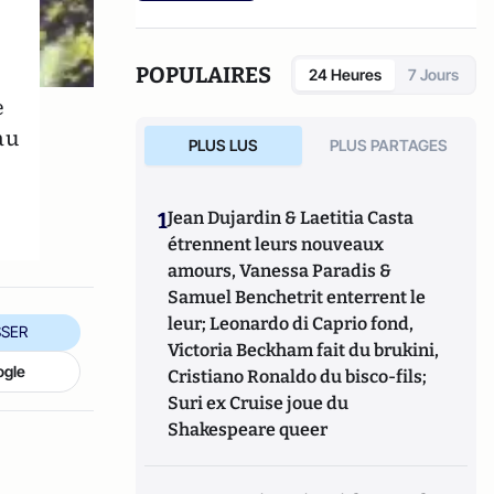
POPULAIRES
24 Heures
7 Jours
e
au
PLUS LUS
PLUS PARTAGES
e
1
Jean Dujardin & Laetitia Casta
étrennent leurs nouveaux
amours, Vanessa Paradis &
Samuel Benchetrit enterrent le
leur; Leonardo di Caprio fond,
SER
Victoria Beckham fait du brukini,
ogle
Cristiano Ronaldo du bisco-fils;
Suri ex Cruise joue du
Shakespeare queer