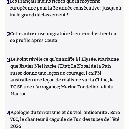
1
Les Français moins riches que la moyenne
européenne pour la 3e année consécutive : jusqu'où
ira le grand déclassement ?
2
Cette autre crise migratoire (semi-orchestrée) qui
se profile après Ceuta
3
Le Point révèle ce qu'on sniffe à l'Elysée, Marianne
que Xavier Niel hacke l'Etat; Le Nobel de la Paix
russe donne une leçon de courage, l'ex PM
australien une leçon de réalisme sur la Chine, la
DGSE une d'arrogance; Marine Tondelier fait du
Macron
4
Apologie du terrorisme et du viol, antisémite : Boro
700, le chanteur à cagoule de l’un des tubes de l’été
2026