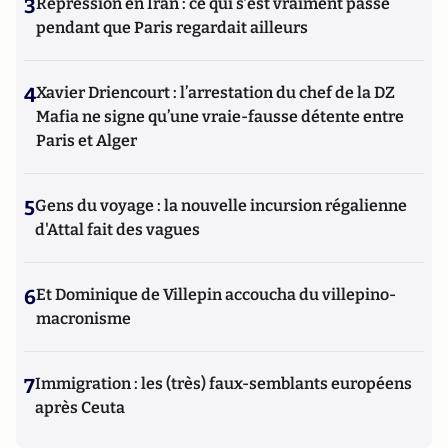
3
Répression en Iran : ce qui s'est vraiment passé
pendant que Paris regardait ailleurs
4
Xavier Driencourt : l’arrestation du chef de la DZ
Mafia ne signe qu’une vraie-fausse détente entre
Paris et Alger
5
Gens du voyage : la nouvelle incursion régalienne
d'Attal fait des vagues
6
Et Dominique de Villepin accoucha du villepino-
macronisme
7
Immigration : les (très) faux-semblants européens
après Ceuta