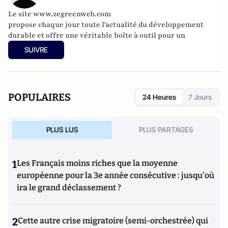
Le site
www.zegreenweb.com
propose chaque jour toute l'actualité du développement
durable et offre une véritable boîte à outil pour un
quotidien plus soucieux de la planète (écogestes, recettes de
SUIVRE
cuisine bio, guide des restos bio, espace emplois verts,
covoiturage, éco-consommation, etc.)
POPULAIRES
24 Heures
7 Jours
PLUS LUS
PLUS PARTAGES
1
Les Français moins riches que la moyenne
européenne pour la 3e année consécutive : jusqu'où
ira le grand déclassement ?
2
Cette autre crise migratoire (semi-orchestrée) qui