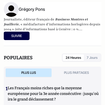
Grégory Pons
Journaliste, éditeur français de
Business Montres et
Joaillerie
, « médiafacture d’informations horlogères depuis
2004 » (site d’informations basé à Genève : 0 %
publicité-100 % liberté), spécialiste du marketing horloger
SUIVRE
et de l’analyse des marchés de la montre.
POPULAIRES
24 Heures
7 Jours
PLUS LUS
PLUS PARTAGES
1
Les Français moins riches que la moyenne
européenne pour la 3e année consécutive : jusqu'où
ira le grand déclassement ?