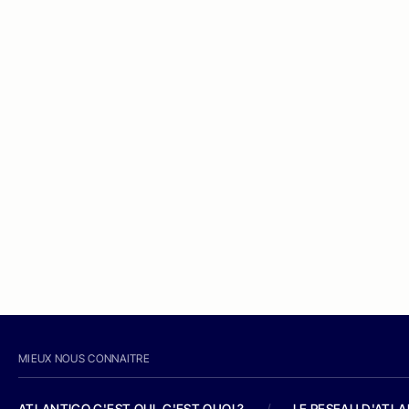
MIEUX NOUS CONNAITRE
ATLANTICO C'EST QUI, C'EST QUOI ?
/
LE RESEAU D'ATL