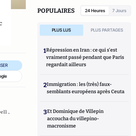
POPULAIRES
24 Heures
7 Jours
c
PLUS LUS
PLUS PARTAGES
1
Répression en Iran : ce qui s'est
vraiment passé pendant que Paris
regardait ailleurs
SER
ogle
2
Immigration : les (très) faux-
semblants européens après Ceuta
3
Et Dominique de Villepin
ell ,
accoucha du villepino-
macronisme