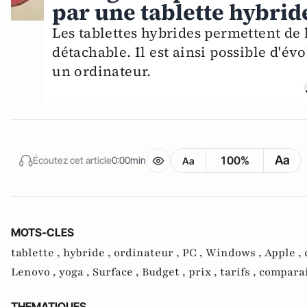
par une tablette hybrid
Les tablettes hybrides permettent de b
détachable. Il est ainsi possible d'é
un ordinateur.
Aa
100%
Écoutez cet article
0:00min
Aa
MOTS-CLES
tablette ,
hybride ,
ordinateur ,
PC ,
Windows ,
Apple ,
Lenovo ,
yoga ,
Surface ,
Budget ,
prix ,
tarifs ,
compara
THEMATIQUES