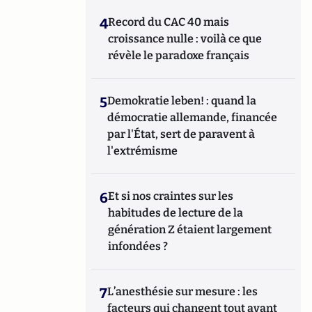
4
Record du CAC 40 mais
croissance nulle : voilà ce que
révèle le paradoxe français
5
Demokratie leben! : quand la
démocratie allemande, financée
par l'État, sert de paravent à
l'extrémisme
6
Et si nos craintes sur les
habitudes de lecture de la
génération Z étaient largement
infondées ?
7
L’anesthésie sur mesure : les
facteurs qui changent tout avant