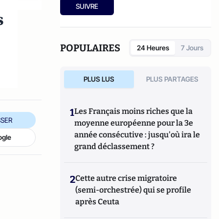
Ensuite, responsable de la rubrique
SUIVRE
Multimedia de ELLE, avant d’écrire sur les
s
médias à Arrêt sur Images et de collaborer
avec Atlantico. Par ailleurs fut blogueur,
avec Le Phare à partir de 2005 sur le site du
POPULAIRES
24 Heures
7 Jours
Monde qui a fermé sa plateforme de blogs.
Revue de presse quotidienne sur Twitter
depuis 2007.
PLUS LUS
PLUS PARTAGES
1
Les Français moins riches que la
SER
moyenne européenne pour la 3e
année consécutive : jusqu'où ira le
ogle
grand déclassement ?
2
Cette autre crise migratoire
(semi-orchestrée) qui se profile
après Ceuta