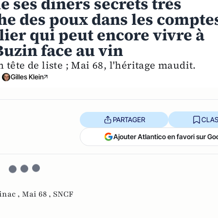
le ses diners secrets très
che des poux dans les compte
er qui peut encore vivre à
 Buzin face au vin
tête de liste ; Mai 68, l'héritage maudit.
Gilles Klein
PARTAGER
CLAS
Ajouter Atlantico en favori sur Go
inac ,
Mai 68 ,
SNCF