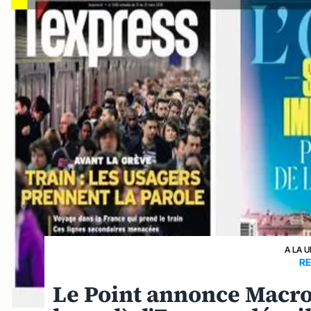
A LA 
R
Le Point annonce Macron