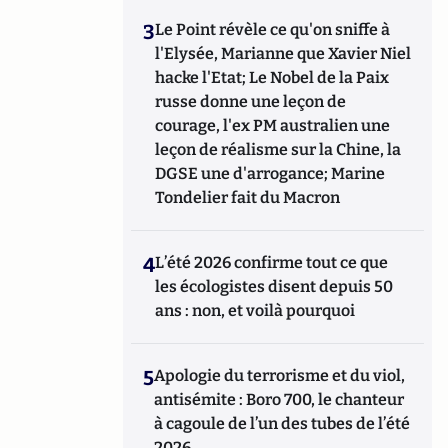
3
Le Point révèle ce qu'on sniffe à
l'Elysée, Marianne que Xavier Niel
hacke l'Etat; Le Nobel de la Paix
russe donne une leçon de
courage, l'ex PM australien une
leçon de réalisme sur la Chine, la
DGSE une d'arrogance; Marine
Tondelier fait du Macron
4
L’été 2026 confirme tout ce que
les écologistes disent depuis 50
ans : non, et voilà pourquoi
5
Apologie du terrorisme et du viol,
antisémite : Boro 700, le chanteur
à cagoule de l’un des tubes de l’été
2026