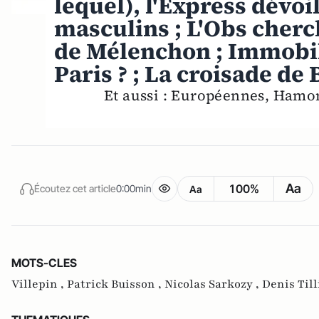
lequel), l'Express dévoi
masculins ; L'Obs cher
de Mélenchon ; Immobili
Paris ? ; La croisade de
Et aussi : Européennes, Hamon 
Aa
100%
Écoutez cet article
0:00min
Aa
MOTS-CLES
Villepin ,
Patrick Buisson ,
Nicolas Sarkozy ,
Denis Till