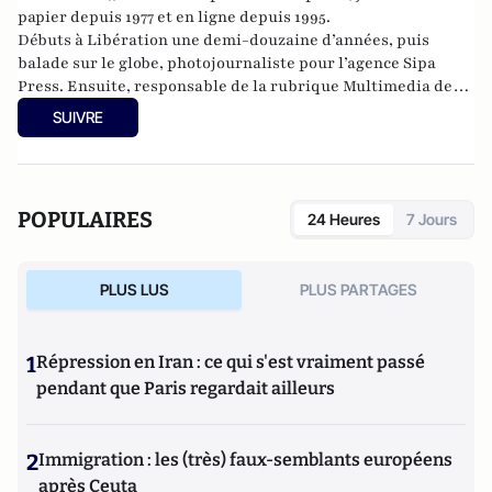
papier depuis 1977 et en ligne depuis 1995.
Débuts à Libération une demi-douzaine d’années, puis
balade sur le globe, photojournaliste pour l’agence Sipa
Press. Ensuite, responsable de la rubrique Multimedia de
ELLE, avant d’écrire sur les médias à Arrêt sur Images et de
SUIVRE
collaborer avec Atlantico. Par ailleurs fut blogueur, avec Le
Phare à partir de 2005 sur le site du Monde qui a fermé sa
plateforme de blogs. Revue de presse quotidienne sur
Twitter depuis 2007.
POPULAIRES
24 Heures
7 Jours
PLUS LUS
PLUS PARTAGES
1
Répression en Iran : ce qui s'est vraiment passé
pendant que Paris regardait ailleurs
2
Immigration : les (très) faux-semblants européens
après Ceuta