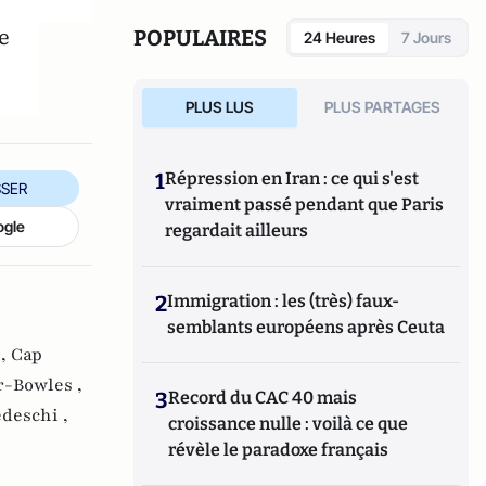
e
POPULAIRES
24 Heures
7 Jours
PLUS LUS
PLUS PARTAGES
1
Répression en Iran : ce qui s'est
SER
vraiment passé pendant que Paris
ogle
regardait ailleurs
2
Immigration : les (très) faux-
semblants européens après Ceuta
 ,
Cap
r-Bowles ,
3
Record du CAC 40 mais
deschi ,
croissance nulle : voilà ce que
révèle le paradoxe français