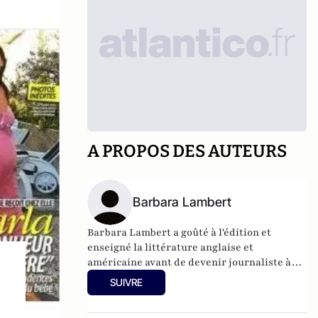
A PROPOS DES AUTEURS
Barbara Lambert
Barbara Lambert a goûté à l'édition et
enseigné la littérature anglaise et
américaine avant de devenir journaliste à
"Livres Hebdo". Elle est aujourd'hui
SUIVRE
responsable des rubriques société/idées
d'Atlantico.fr.