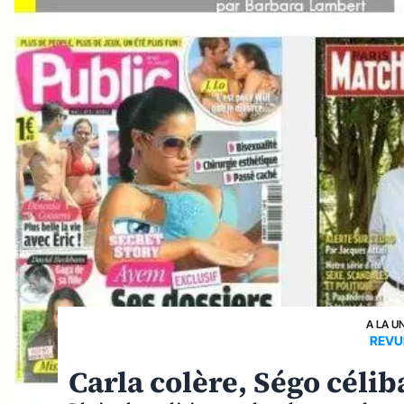
A LA U
REVU
Carla colère, Ségo célib