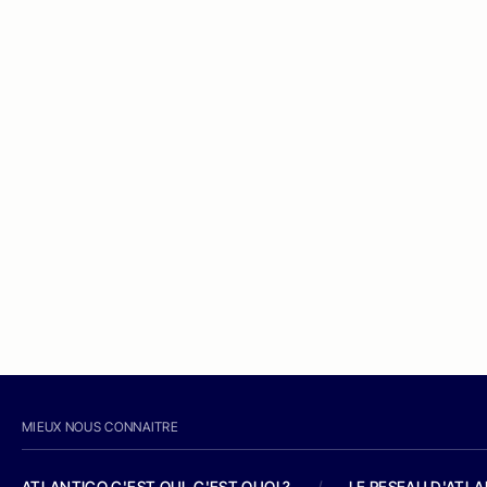
MIEUX NOUS CONNAITRE
ATLANTICO C'EST QUI, C'EST QUOI ?
/
LE RESEAU D'ATL