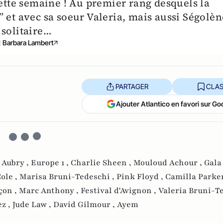
cette semaine ! Au premier rang desquels la
 et avec sa soeur Valeria, mais aussi Ségolèn
 solitaire…
Barbara Lambert
PARTAGER
CLAS
Ajouter Atlantico en favori sur Go
 Aubry ,
Europe 1 ,
Charlie Sheen ,
Mouloud Achour ,
Gala
ole ,
Marisa Bruni-Tedeschi ,
Pink Floyd ,
Camilla Parke
çon ,
Marc Anthony ,
Festival d'Avignon ,
Valeria Bruni-Te
ez ,
Jude Law ,
David Gilmour ,
Ayem