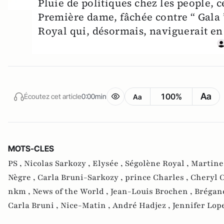
Pluie de politiques chez les people, 
Première dame, fâchée contre “ Gala ”
Royal qui, désormais, naviguerait en
Aa
100%
Écoutez cet article
0:00min
Aa
MOTS-CLES
PS ,
Nicolas Sarkozy ,
Elysée ,
Ségolène Royal ,
Martine
Nègre ,
Carla Bruni-Sarkozy ,
prince Charles ,
Cheryl C
nkm ,
News of the World ,
Jean-Louis Brochen ,
Brégan
Carla Bruni ,
Nice-Matin ,
André Hadjez ,
Jennifer Lop