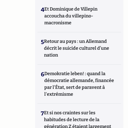
4
Et Dominique de Villepin
accoucha du villepino-
macronisme
5
Retour au pays : un Allemand
décrit le suicide culturel d’une
nation
6
Demokratie leben! : quand la
démocratie allemande, financée
par l'État, sert de paravent à
l'extrémisme
7
Et si nos craintes sur les
habitudes de lecture de la
génération Z étaient largement