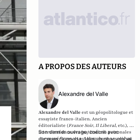
A PROPOS DES AUTEURS
Alexandre del Valle
Alexandre del Valle
est un géopolitologue et
essayiste franco-italien. Ancien
éditorialiste (
France Soir
,
Il Liberal
, etc.), il
Son dernier ouvrage, coécrit avec
intervient dans des institutions patronales
et européennes, et est chercheur associé au
Jacques Soppelsa,
Vers un choc global