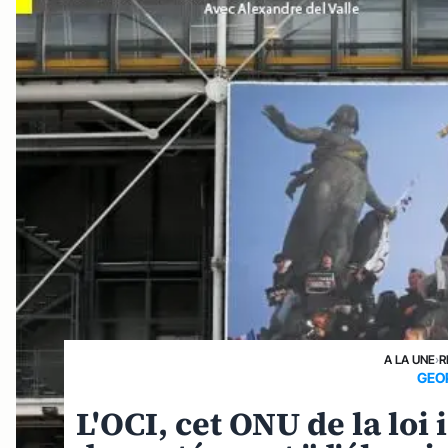
A LA UNE
›
R
GEO
L'OCI, cet ONU de la loi