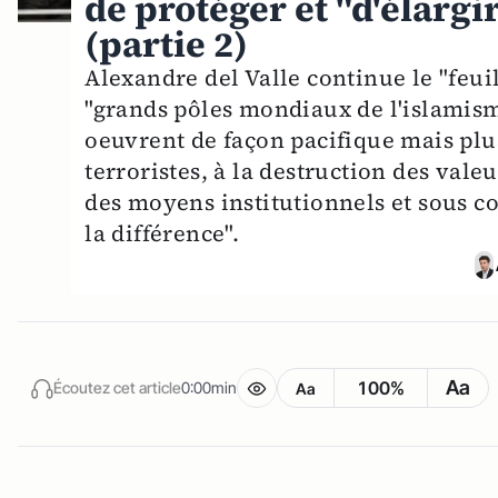
de protéger et "d'élarg
(partie 2)
Alexandre del Valle continue le "feui
"grands pôles mondiaux de l'islamisme
oeuvrent de façon pacifique mais plu
terroristes, à la destruction des val
des moyens institutionnels et sous cou
la différence".
Aa
100%
Écoutez cet article
0:00min
Aa