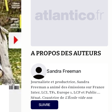
A PROPOS DES AUTEURS
Sandra Freeman
Journaliste et productrice, Sandra
Freeman a animé des émissions sur France
Inter, LCI, TF1, Europe 1, LCP et Public
Sénat. Coautrice de
L'École vide son
sac
(Éditions du Moment, 2009), elle est la
SUIVRE
fondatrice du média internet MatriochK.