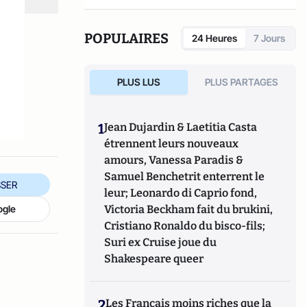
POPULAIRES
24 Heures
7 Jours
PLUS LUS
PLUS PARTAGES
1
Jean Dujardin & Laetitia Casta
étrennent leurs nouveaux
amours, Vanessa Paradis &
Samuel Benchetrit enterrent le
SER
leur; Leonardo di Caprio fond,
Victoria Beckham fait du brukini,
ogle
Cristiano Ronaldo du bisco-fils;
Suri ex Cruise joue du
Shakespeare queer
2
Les Français moins riches que la