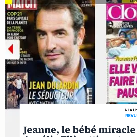
A LA U
REVU
Jeanne, le bébé miracl