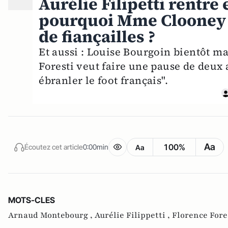
Aurélie Filipetti rentre 
pourquoi Mme Clooney n
de fiançailles ?
Et aussi : Louise Bourgoin bientôt m
Foresti veut faire une pause de deux 
ébranler le foot français".
Aa
100%
Écoutez cet article
0:00min
Aa
MOTS-CLES
Arnaud Montebourg ,
Aurélie Filippetti ,
Florence Fore