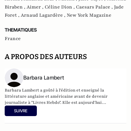
Biraben ,
Aimer ,
Céline Dion ,
Caesars Palace ,
Jade
Foret ,
Arnaud Lagardère ,
New York Magazine
THEMATIQUES
France
A PROPOS DES AUTEURS
Barbara Lambert
Barbara Lambert a goûté à l'édition et enseigné la
littérature anglaise et américaine avant de devenir
journaliste à "Livres Hebdo". Elle est aujourd'hui
responsable des rubriques société/idées d'Atlantico.fr.
SUIVRE