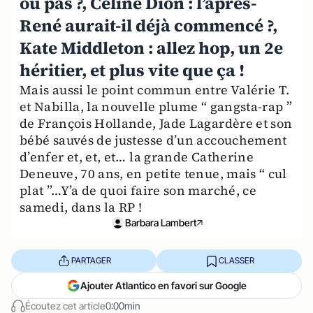
ou pas ?, Céline Dion : l’après-
René aurait-il déjà commencé ?,
Kate Middleton : allez hop, un 2e
héritier, et plus vite que ça !
Mais aussi le point commun entre Valérie T.
et Nabilla, la nouvelle plume “ gangsta-rap ”
de François Hollande, Jade Lagardère et son
bébé sauvés de justesse d’un accouchement
d’enfer et, et, et… la grande Catherine
Deneuve, 70 ans, en petite tenue, mais “ cul
plat ”…Y’a de quoi faire son marché, ce
samedi, dans la RP !
Barbara Lambert
PARTAGER
CLASSER
Ajouter Atlantico en favori sur Google
Écoutez cet article
0:00min