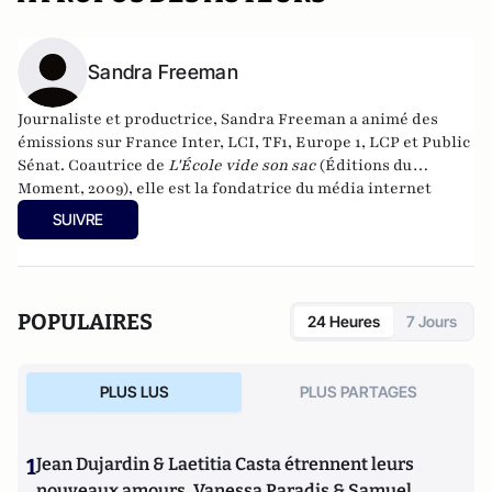
Sandra Freeman
Journaliste et productrice, Sandra Freeman a animé des
émissions sur France Inter, LCI, TF1, Europe 1, LCP et Public
Sénat. Coautrice de
L'École vide son sac
(Éditions du
Moment, 2009), elle est la fondatrice du média internet
MatriochK.
SUIVRE
POPULAIRES
24 Heures
7 Jours
PLUS LUS
PLUS PARTAGES
1
Jean Dujardin & Laetitia Casta étrennent leurs
nouveaux amours, Vanessa Paradis & Samuel