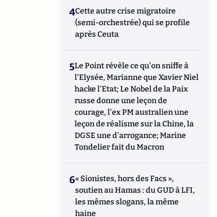
4
Cette autre crise migratoire
(semi-orchestrée) qui se profile
après Ceuta
5
Le Point révèle ce qu'on sniffe à
l'Elysée, Marianne que Xavier Niel
hacke l'Etat; Le Nobel de la Paix
russe donne une leçon de
courage, l'ex PM australien une
leçon de réalisme sur la Chine, la
DGSE une d'arrogance; Marine
Tondelier fait du Macron
6
« Sionistes, hors des Facs »,
soutien au Hamas : du GUD à LFI,
les mêmes slogans, la même
haine