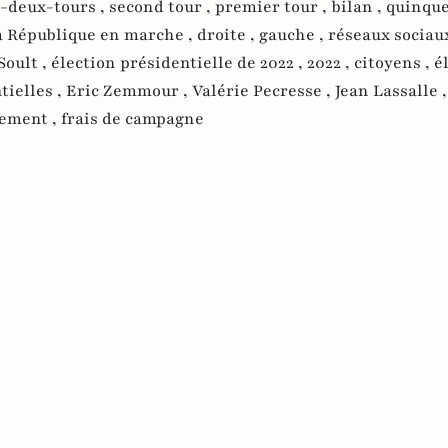
-deux-tours ,
second tour ,
premier tour ,
bilan ,
quinque
a République en marche ,
droite ,
gauche ,
réseaux sociaux
Soult ,
élection présidentielle de 2022 ,
2022 ,
citoyens ,
é
tielles ,
Eric Zemmour ,
Valérie Pecresse ,
Jean Lassalle 
ement ,
frais de campagne