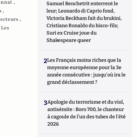
nnat ,
Samuel Benchetrit enterrent le
 ,
leur; Leonardo di Caprio fond,
Victoria Beckham fait du brukini,
lecteurs ,
Cristiano Ronaldo du bisco-fils;
,
Les
Suri ex Cruise joue du
Shakespeare queer
2
Les Français moins riches que la
moyenne européenne pour la 3e
année consécutive : jusqu'où ira le
grand déclassement ?
3
Apologie du terrorisme et du viol,
antisémite : Boro 700, le chanteur
à cagoule de l’un des tubes de l’été
2026