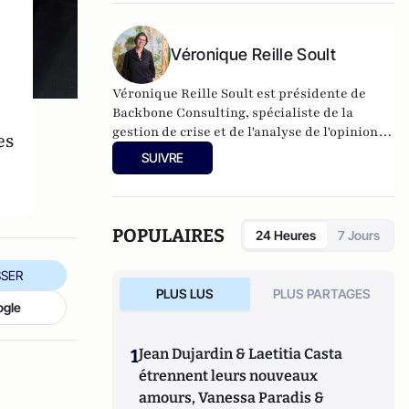
Véronique Reille Soult
Véronique Reille Soult est présidente de
Backbone Consulting, spécialiste de la
gestion de crise et de l'analyse de l'opinion.
es
Elle a notamment publié "L'ultime pouvoir -
SUIVRE
La vérité sur l'impact des réseaux sociaux"
(2023) aux éditions du Cerf.
POPULAIRES
24 Heures
7 Jours
SER
PLUS LUS
PLUS PARTAGES
ogle
1
Jean Dujardin & Laetitia Casta
étrennent leurs nouveaux
amours, Vanessa Paradis &