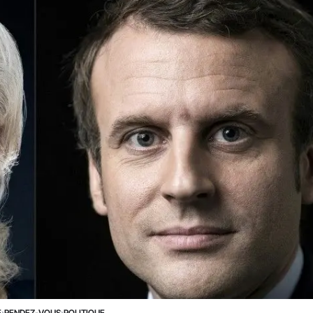
E
›
RENDEZ-VOUS
›
POLITIQUE