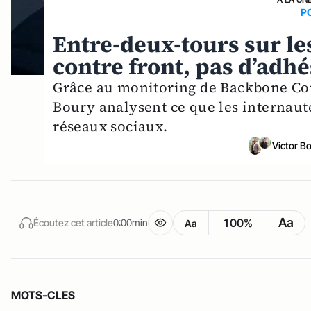
P
Entre-deux-tours sur le
contre front, pas d’adh
Grâce au monitoring de Backbone Cons
Boury analysent ce que les internaute
réseaux sociaux.
Victor B
Aa
100%
Écoutez cet article
0:00min
Aa
MOTS-CLES