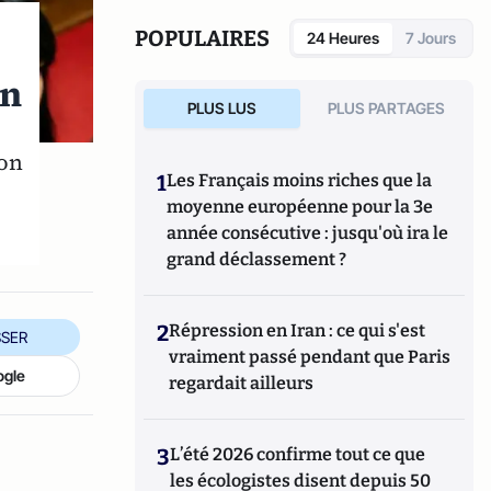
POPULAIRES
24 Heures
7 Jours
on
PLUS LUS
PLUS PARTAGES
ion
1
Les Français moins riches que la
moyenne européenne pour la 3e
année consécutive : jusqu'où ira le
grand déclassement ?
2
Répression en Iran : ce qui s'est
SER
vraiment passé pendant que Paris
ogle
regardait ailleurs
3
L’été 2026 confirme tout ce que
les écologistes disent depuis 50