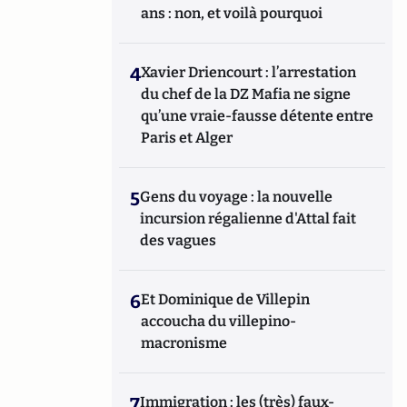
ans : non, et voilà pourquoi
4
Xavier Driencourt : l’arrestation
du chef de la DZ Mafia ne signe
qu’une vraie-fausse détente entre
Paris et Alger
5
Gens du voyage : la nouvelle
incursion régalienne d'Attal fait
des vagues
6
Et Dominique de Villepin
accoucha du villepino-
macronisme
7
Immigration : les (très) faux-