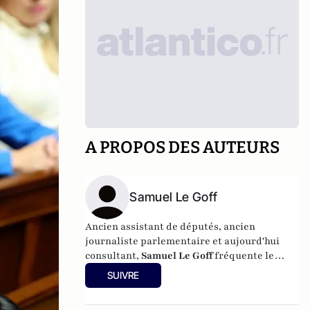
A PROPOS DES AUTEURS
Samuel Le Goff
Ancien assistant de députés, ancien
journaliste parlementaire et aujourd'hui
consultant,
Samuel Le Goff
fréquente le
palais Bourbon et ses environs depuis 20
SUIVRE
ans.