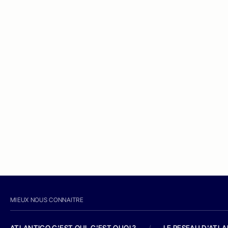
MIEUX NOUS CONNAITRE
ATLANTICO C'EST QUI, C'EST QUOI ?
/
LE RESEAU D'ATL