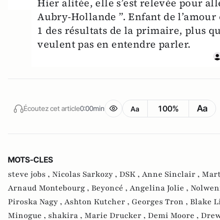
Hier alitée, elle s’est relevée pour a
Aubry-Hollande ”. Enfant de l’amour ou
1 des résultats de la primaire, plus q
veulent pas en entendre parler.
Aa
100%
Écoutez cet article
0:00min
Aa
MOTS-CLES
steve jobs ,
Nicolas Sarkozy ,
DSK ,
Anne Sinclair ,
Mart
Arnaud Montebourg ,
Beyoncé ,
Angelina Jolie ,
Nolwen
Piroska Nagy ,
Ashton Kutcher ,
Georges Tron ,
Blake L
Minogue ,
shakira ,
Marie Drucker ,
Demi Moore ,
Drew