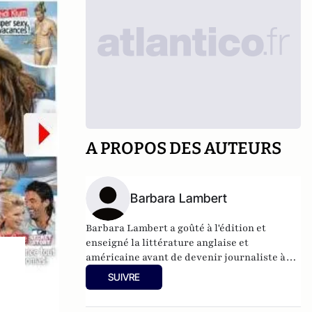
A PROPOS DES AUTEURS
Barbara Lambert
Barbara Lambert a goûté à l'édition et
enseigné la littérature anglaise et
américaine avant de devenir journaliste à
"Livres Hebdo". Elle est aujourd'hui
SUIVRE
responsable des rubriques société/idées
d'Atlantico.fr.