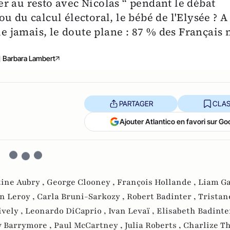
ller au resto avec Nicolas “ pendant le débat
 du calcul électoral, le bébé de l'Elysée ? A 
ue jamais, le doute plane : 87 % des Français 
Barbara Lambert
PARTAGER
CLAS
Ajouter Atlantico en favori sur Go
ine Aubry ,
George Clooney ,
François Hollande ,
Liam Ga
n Leroy ,
Carla Bruni-Sarkozy ,
Robert Badinter ,
Tristan
ively ,
Leonardo DiCaprio ,
Ivan Levaï ,
Elisabeth Badinte
 Barrymore ,
Paul McCartney ,
Julia Roberts ,
Charlize Th