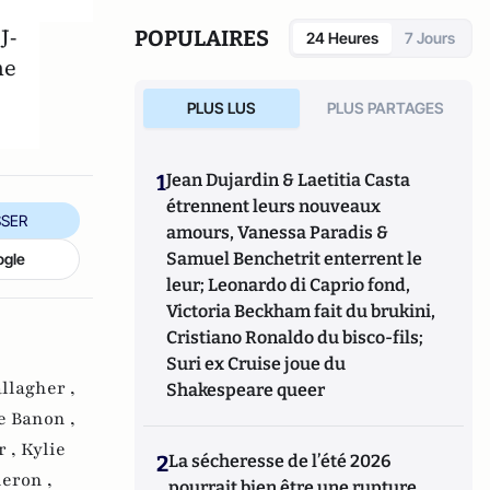
J-
POPULAIRES
24 Heures
7 Jours
ne
PLUS LUS
PLUS PARTAGES
1
Jean Dujardin & Laetitia Casta
étrennent leurs nouveaux
SER
amours, Vanessa Paradis &
Samuel Benchetrit enterrent le
ogle
leur; Leonardo di Caprio fond,
Victoria Beckham fait du brukini,
Cristiano Ronaldo du bisco-fils;
Suri ex Cruise joue du
llagher ,
Shakespeare queer
e Banon ,
r ,
Kylie
2
La sécheresse de l’été 2026
eron ,
pourrait bien être une rupture