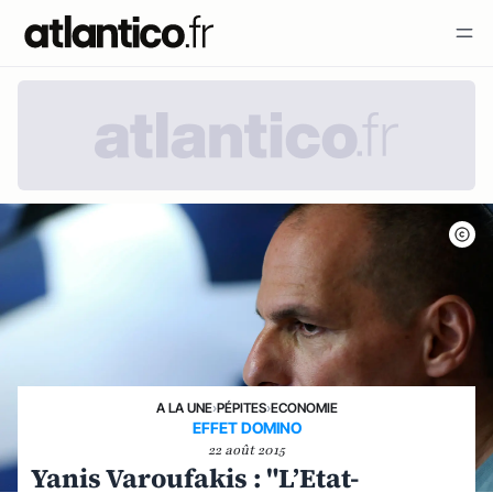
A LA UNE
›
PÉPITES
›
ECONOMIE
EFFET DOMINO
22 août 2015
Yanis Varoufakis : "L’Etat-