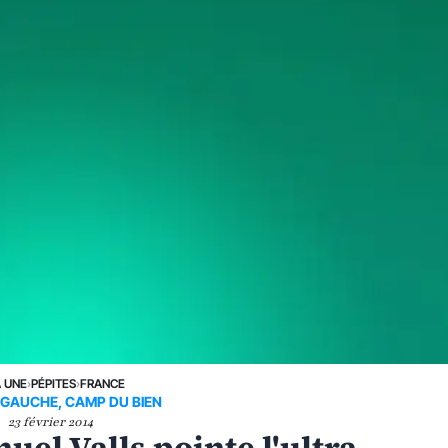
A UNE
›
PÉPITES
›
FRANCE
-GAUCHE, CAMP DU BIEN
23 février 2014