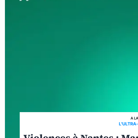
A L
L'ULTRA