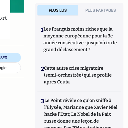
PLUS LUS
PLUS PARTAGES
ort
1
Les Français moins riches que la
moyenne européenne pour la 3e
année consécutive : jusqu'où ira le
grand déclassement ?
SER
ogle
2
Cette autre crise migratoire
(semi-orchestrée) qui se profile
après Ceuta
3
Le Point révèle ce qu'on sniffe à
l'Elysée, Marianne que Xavier Niel
hacke l'Etat; Le Nobel de la Paix
russe donne une leçon de
courage, l'ex PM australien une