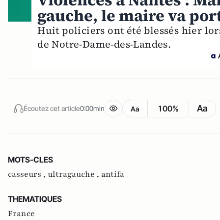
Violences à Nantes : Man
gauche, le maire va por
Huit policiers ont été blessés hier lo
de Notre-Dame-des-Landes.
Aa
100%
Écoutez cet article
0:00min
Aa
MOTS-CLES
casseurs ,
ultragauche ,
antifa
THEMATIQUES
France