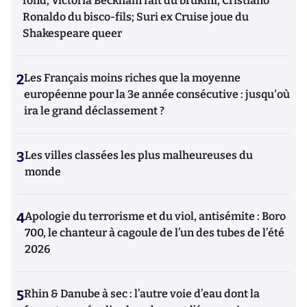
fond, Victoria Beckham fait du brukini, Cristiano
Ronaldo du bisco-fils; Suri ex Cruise joue du
Shakespeare queer
2
Les Français moins riches que la moyenne
européenne pour la 3e année consécutive : jusqu'où
ira le grand déclassement ?
3
Les villes classées les plus malheureuses du
monde
4
Apologie du terrorisme et du viol, antisémite : Boro
700, le chanteur à cagoule de l’un des tubes de l’été
2026
5
Rhin & Danube à sec : l’autre voie d’eau dont la