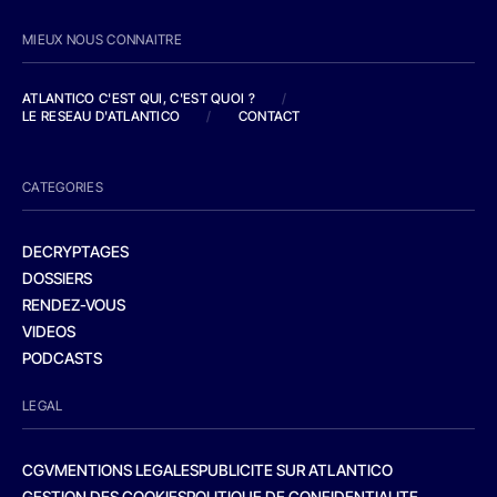
MIEUX NOUS CONNAITRE
ATLANTICO C'EST QUI, C'EST QUOI ?
/
LE RESEAU D'ATLANTICO
/
CONTACT
CATEGORIES
DECRYPTAGES
DOSSIERS
RENDEZ-VOUS
VIDEOS
PODCASTS
LEGAL
CGV
MENTIONS LEGALES
PUBLICITE SUR ATLANTICO
GESTION DES COOKIES
POLITIQUE DE CONFIDENTIALITE