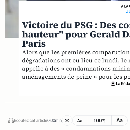
A LA
J
Victoire du PSG : Des c
hauteur" pour Gerald D
Paris
Alors que les premières comparution
dégradations ont eu lieu ce lundi, le 
appelle à des « condamnations minim
aménagements de peine » pour les p
La Rédac
Aa
100%
Écoutez cet article
0:00min
Aa