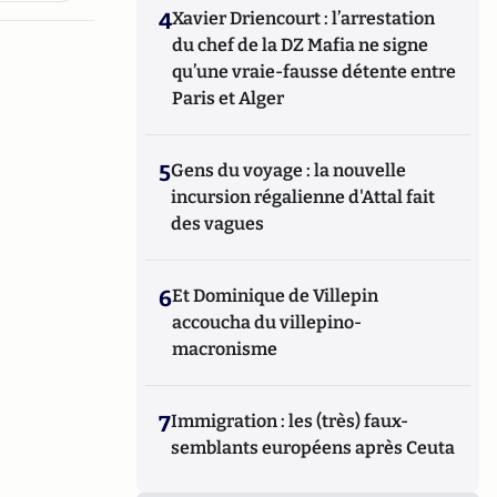
4
Xavier Driencourt : l’arrestation
du chef de la DZ Mafia ne signe
qu’une vraie-fausse détente entre
Paris et Alger
5
Gens du voyage : la nouvelle
incursion régalienne d'Attal fait
des vagues
6
Et Dominique de Villepin
accoucha du villepino-
macronisme
7
Immigration : les (très) faux-
semblants européens après Ceuta