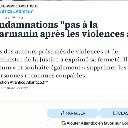
 UNE
›
PÉPITES
›
POLITIQUE
USTICE LAXISTE ?
3 juin 2025
ondamnations "pas à la
armanin après les violences 
s des auteurs présumés de violences et de
ministre de la Justice a exprimé sa fermeté. Il
um » et souhaite également « supprimer les
ersonnes reconnues coupables.
tion Atlantico Atlantico.fr
2 min de lecture
PARTAGER
CLAS
Ajouter Atlantico en favori sur Go