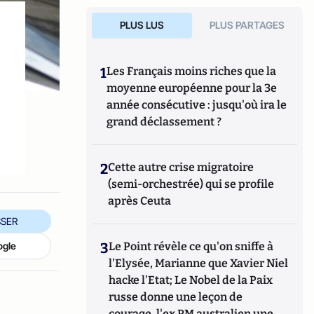
PLUS LUS
PLUS PARTAGES
1
Les Français moins riches que la
moyenne européenne pour la 3e
année consécutive : jusqu'où ira le
grand déclassement ?
2
Cette autre crise migratoire
(semi-orchestrée) qui se profile
après Ceuta
SER
3
Le Point révèle ce qu'on sniffe à
ogle
l'Elysée, Marianne que Xavier Niel
hacke l'Etat; Le Nobel de la Paix
russe donne une leçon de
courage, l'ex PM australien une