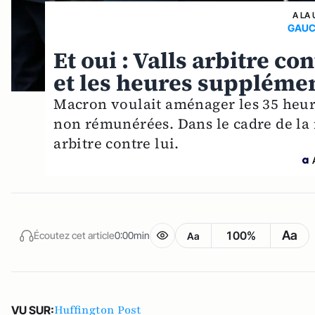
A LA 
GAUC
Et oui : Valls arbitre c
et les heures suppléme
Macron voulait aménager les 35 heur
non rémunérées. Dans le cadre de la 
arbitre contre lui.
Aa
100%
Écoutez cet article
0:00min
Aa
Huffington Post
VU SUR: