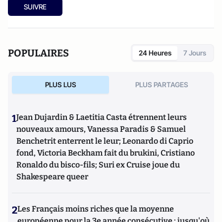
SUIVRE
POPULAIRES
24 Heures
7 Jours
PLUS LUS
PLUS PARTAGES
1
Jean Dujardin & Laetitia Casta étrennent leurs
nouveaux amours, Vanessa Paradis & Samuel
Benchetrit enterrent le leur; Leonardo di Caprio
fond, Victoria Beckham fait du brukini, Cristiano
Ronaldo du bisco-fils; Suri ex Cruise joue du
Shakespeare queer
2
Les Français moins riches que la moyenne
européenne pour la 3e année consécutive : jusqu'où