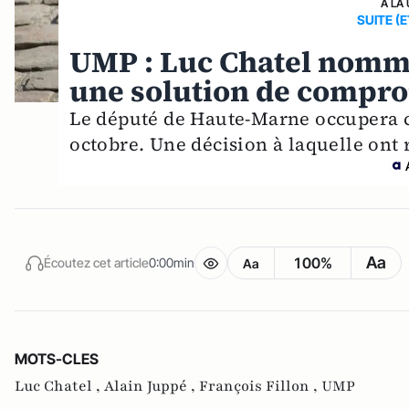
A LA
SUITE (
UMP : Luc Chatel nommé
une solution de compr
Le député de Haute-Marne occupera c
octobre. Une décision à laquelle ont r
Aa
100%
Écoutez cet article
0:00min
Aa
MOTS-CLES
Luc Chatel ,
Alain Juppé ,
François Fillon ,
UMP