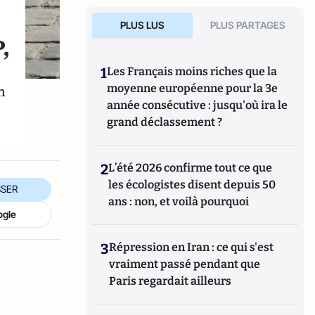
PLUS LUS
PLUS PARTAGES
,
1
Les Français moins riches que la
n
moyenne européenne pour la 3e
année consécutive : jusqu'où ira le
grand déclassement ?
2
L’été 2026 confirme tout ce que
les écologistes disent depuis 50
SER
ans : non, et voilà pourquoi
ogle
3
Répression en Iran : ce qui s'est
vraiment passé pendant que
Paris regardait ailleurs