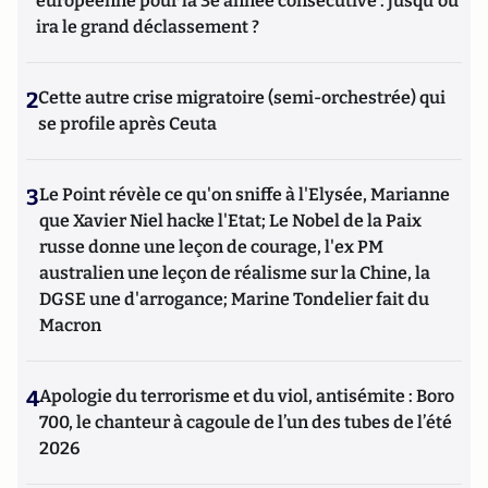
européenne pour la 3e année consécutive : jusqu'où
ira le grand déclassement ?
2
Cette autre crise migratoire (semi-orchestrée) qui
se profile après Ceuta
3
Le Point révèle ce qu'on sniffe à l'Elysée, Marianne
que Xavier Niel hacke l'Etat; Le Nobel de la Paix
russe donne une leçon de courage, l'ex PM
australien une leçon de réalisme sur la Chine, la
DGSE une d'arrogance; Marine Tondelier fait du
Macron
4
Apologie du terrorisme et du viol, antisémite : Boro
700, le chanteur à cagoule de l’un des tubes de l’été
2026