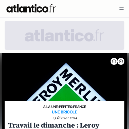
A LA UNE
›
PÉPITES
›
FRANCE
UNE BRICOLE
25 février 2014
Travail le dimanche : Leroy