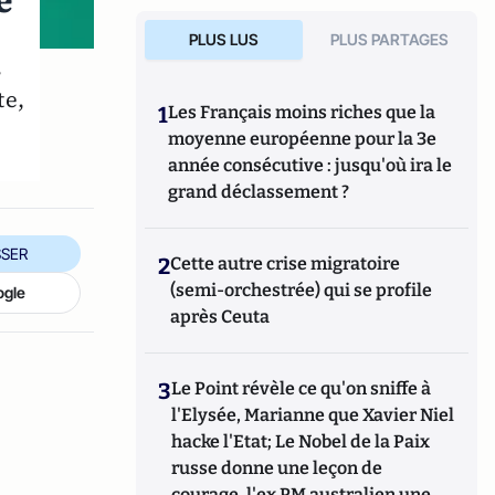
e
PLUS LUS
PLUS PARTAGES
s
te,
1
Les Français moins riches que la
moyenne européenne pour la 3e
année consécutive : jusqu'où ira le
grand déclassement ?
SER
2
Cette autre crise migratoire
(semi-orchestrée) qui se profile
ogle
après Ceuta
3
Le Point révèle ce qu'on sniffe à
l'Elysée, Marianne que Xavier Niel
hacke l'Etat; Le Nobel de la Paix
russe donne une leçon de
courage, l'ex PM australien une