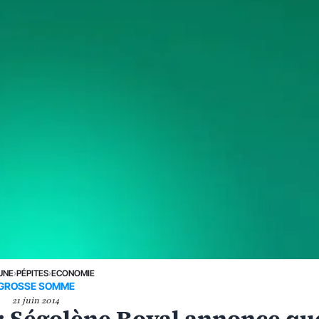
UNE
›
PÉPITES
›
ECONOMIE
GROSSE SOMME
21 juin 2014