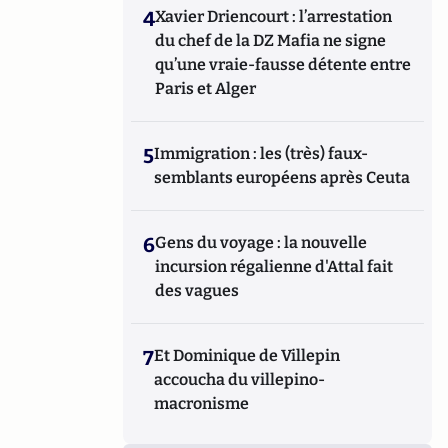
4
Xavier Driencourt : l’arrestation
du chef de la DZ Mafia ne signe
qu’une vraie-fausse détente entre
Paris et Alger
5
Immigration : les (très) faux-
semblants européens après Ceuta
6
Gens du voyage : la nouvelle
incursion régalienne d'Attal fait
des vagues
7
Et Dominique de Villepin
accoucha du villepino-
macronisme