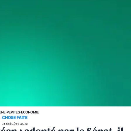
UNE
›
PÉPITES
›
ECONOMIE
CHOSE FAITE
11 octobre 2012