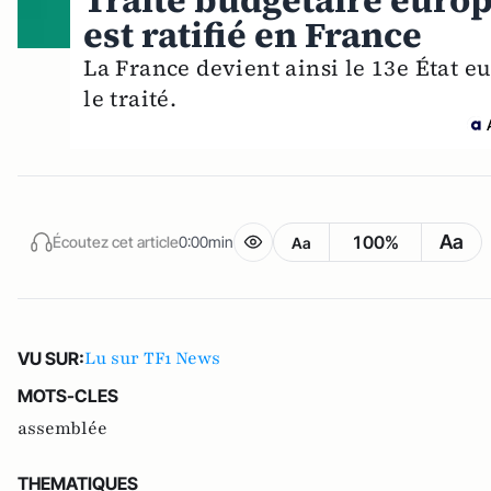
Traité budgétaire europé
est ratifié en France
La France devient ainsi le 13e État eu
le traité.
Aa
100%
Écoutez cet article
0:00min
Aa
Lu sur TF1 News
VU SUR:
MOTS-CLES
assemblée
THEMATIQUES