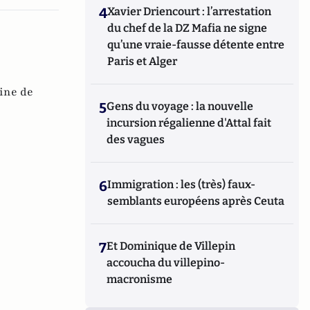
4
Xavier Driencourt : l’arrestation
du chef de la DZ Mafia ne signe
qu’une vraie-fausse détente entre
Paris et Alger
ine de
5
Gens du voyage : la nouvelle
incursion régalienne d'Attal fait
des vagues
6
Immigration : les (très) faux-
semblants européens après Ceuta
7
Et Dominique de Villepin
accoucha du villepino-
macronisme