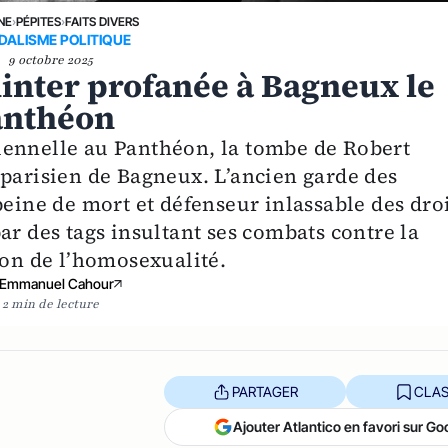
NE
›
PÉPITES
›
FAITS DIVERS
DALISME POLITIQUE
9 octobre 2025
inter profanée à Bagneux le
Panthéon
lennelle au Panthéon, la tombe de Robert
 parisien de Bagneux. L’ancien garde des
peine de mort et défenseur inlassable des dro
ar des tags insultant ses combats contre la
ion de l’homosexualité.
Emmanuel Cahour
2 min de lecture
PARTAGER
CLAS
Ajouter Atlantico en favori sur Go