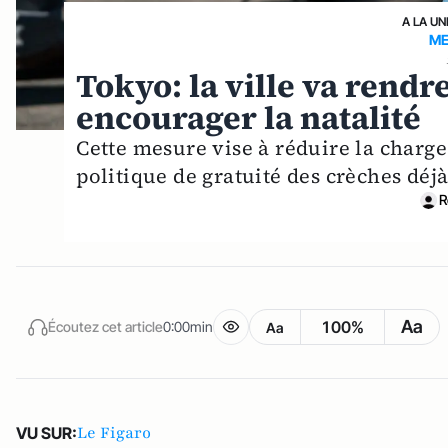
A LA UN
ME
Tokyo: la ville va rendr
encourager la natalité
Cette mesure vise à réduire la charge
politique de gratuité des crèches déj
R
Aa
100%
Écoutez cet article
0:00min
Aa
Le Figaro
VU SUR: