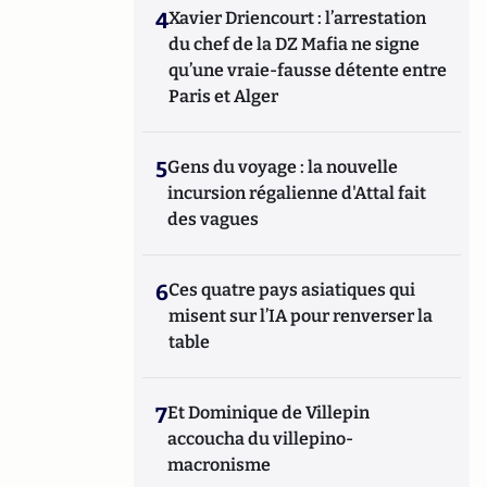
4
Xavier Driencourt : l’arrestation
du chef de la DZ Mafia ne signe
qu’une vraie-fausse détente entre
Paris et Alger
5
Gens du voyage : la nouvelle
incursion régalienne d'Attal fait
des vagues
6
Ces quatre pays asiatiques qui
misent sur l’IA pour renverser la
table
7
Et Dominique de Villepin
accoucha du villepino-
macronisme