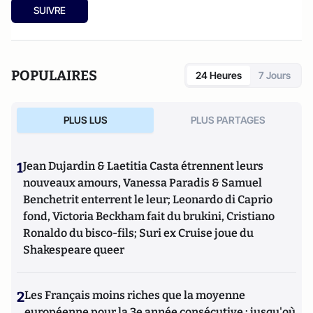
SUIVRE
POPULAIRES
24 Heures
7 Jours
PLUS LUS
PLUS PARTAGES
1
Jean Dujardin & Laetitia Casta étrennent leurs
nouveaux amours, Vanessa Paradis & Samuel
Benchetrit enterrent le leur; Leonardo di Caprio
fond, Victoria Beckham fait du brukini, Cristiano
Ronaldo du bisco-fils; Suri ex Cruise joue du
Shakespeare queer
2
Les Français moins riches que la moyenne
européenne pour la 3e année consécutive : jusqu'où